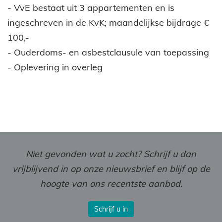
- VvE bestaat uit 3 appartementen en is
ingeschreven in de KvK; maandelijkse bijdrage €
100,-
- Ouderdoms- en asbestclausule van toepassing
- Oplevering in overleg
Niet gevonden wat u zocht? Schrijf u dan
vrijblijvend in op onze nieuwsbrief en blijf op de
hoogte van ons recentste aanbod.
Schrijf u in